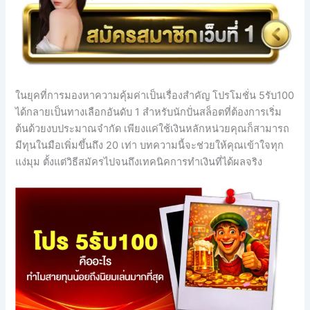
ในยุคที่การมองหาความคุ้มค่าเป็นเรื่องสำคัญ โปรโมชั่น 5รับ100
ได้กลายเป็นทางเลือกอันดับ 1 สำหรับนักปั่นสล็อตที่ต้องการเริ่ม
ต้นด้วยงบประมาณจำกัด เพียงแค่ใช้เงินหลักหน่วยคุณก็สามารถ
มีทุนในมือเพิ่มขึ้นถึง 20 เท่า บทความนี้จะช่วยให้คุณเข้าใจทุก
แง่มุม ตั้งแต่วิธีสมัครไปจนถึงเทคนิคการทำเงินที่ได้ผลจริง