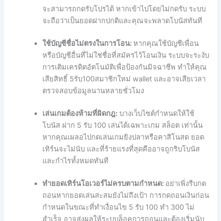
จะสามารถกดรับโปรได้ หากเข้าไปโดยไม่กดรับ ระบบ
จะถือว่าเป็นยอดฝากปกติและคุณจะพลาดโบนัสทันที
ใช้บัญชีชื่อไม่ตรงในการโอน:
หากคุณใช้บัญชีเพื่อน
หรือบัญชีอื่นที่ไม่ใช่ชื่อที่สมัครไว้โอนเงิน ระบบจะระงับ
การเติมเครดิตอัตโนมัติเพื่อป้องกันมิจฉาชีพ ทำให้คุณ
เสียสิทธิ์ 5รับ100สมาชิกใหม่ wallet และอาจเสียเวลา
ตรวจสอบข้อมูลนานหลายชั่วโมง
เล่นเกมต้องห้ามที่ผิดกฎ:
บางเว็บไซต์กำหนดให้ใช้
โบนัส ฝาก 5 รับ 100 เล่นได้เฉพาะเกม สล็อต เท่านั้น
หากคุณเผลอไปกดเล่นเกมยิงปลาหรือคาสิโนสด ยอด
เทิร์นจะไม่นับ และที่ร้ายแรงที่สุดคืออาจถูกริบโบนัส
และกำไรทั้งหมดทันที
ทำยอดเทิร์นโอเวอร์ไม่ครบตามกำหนด:
อย่าเพิ่งรีบกด
ถอนหากยอดเล่นสะสมยังไม่ถึงเป้า การกดถอนเงินก่อน
กำหนดในขณะที่ทำเงื่อนไข 5 รับ 100 ทํา 300 ไม่
สำเร็จ อาจส่งผลให้ระบบล็อคการถอนและต้องเริ่มนับ