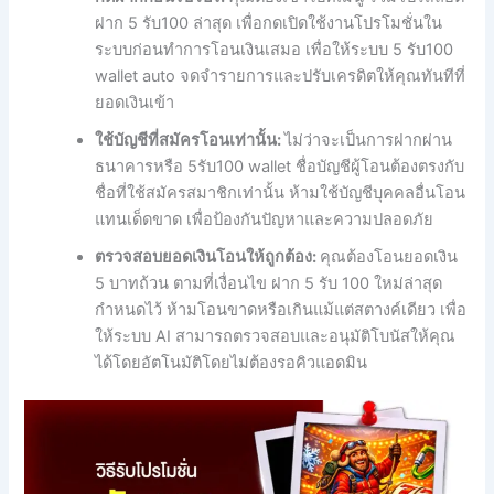
ฝาก 5 รับ100 ล่าสุด เพื่อกดเปิดใช้งานโปรโมชั่นใน
ระบบก่อนทำการโอนเงินเสมอ เพื่อให้ระบบ 5 รับ100
wallet auto จดจำรายการและปรับเครดิตให้คุณทันทีที่
ยอดเงินเข้า
ใช้บัญชีที่สมัครโอนเท่านั้น:
ไม่ว่าจะเป็นการฝากผ่าน
ธนาคารหรือ 5รับ100 wallet ชื่อบัญชีผู้โอนต้องตรงกับ
ชื่อที่ใช้สมัครสมาชิกเท่านั้น ห้ามใช้บัญชีบุคคลอื่นโอน
แทนเด็ดขาด เพื่อป้องกันปัญหาและความปลอดภัย
ตรวจสอบยอดเงินโอนให้ถูกต้อง:
คุณต้องโอนยอดเงิน
5 บาทถ้วน ตามที่เงื่อนไข ฝาก 5 รับ 100 ใหม่ล่าสุด
กำหนดไว้ ห้ามโอนขาดหรือเกินแม้แต่สตางค์เดียว เพื่อ
ให้ระบบ AI สามารถตรวจสอบและอนุมัติโบนัสให้คุณ
ได้โดยอัตโนมัติโดยไม่ต้องรอคิวแอดมิน