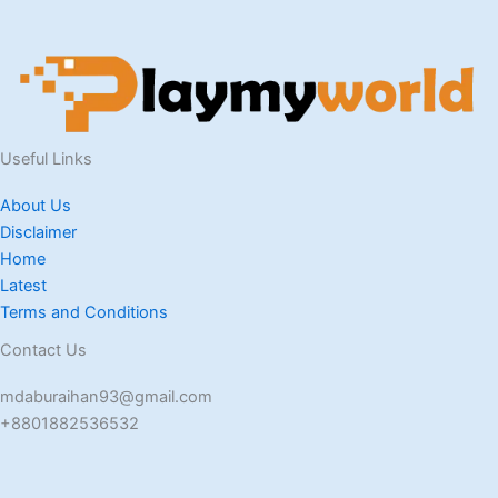
Useful Links
About Us
Disclaimer
Home
Latest
Terms and Conditions
Contact Us
mdaburaihan93@gmail.com
+8801882536532