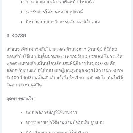
การออกแบบหน้าเว็บทันสมัย โหลดไว
รองรับการใช้งานหลายอุปกรณ์
มีหมวดเกมและกิจกรรมอัปเดตสม่ำเสมอ
3. KO789
สายบวกห้ามพลาดกับโปรแรงสะท้านวงการ 5รับ100 ที่ให้คุณ
ถอนกำไรได้แบบไม่อั้นผ่านระบบ ฝาก5รับ100 วอเลท ไม่ว่าแจ็ค
พอตจะแตกหลักหมื่นหรือหลักแสนที่นี่ก็จ่ายไหว KO789 คือ
สล็อตเว็บตรงแท้ ที่ให้อิสระแก่ผู้เล่นสูงที่สุด ช่วยให้การนำ 5บาท
รับ100 ไปเปลี่ยนเป็นเงินก้อนโตไม่ใช่เรื่องยากอีกต่อไป มั่นใจได้
ในทุกการหมุนสปิน
จุดขายของเว็บ
ระบบจัดการบัญชีใช้งานง่าย
รองรับการเข้าใช้งานผ่านมือถือเต็มรูปแบบ
มีตัวเลือกเกมจากหลายผู้ให้บริการ