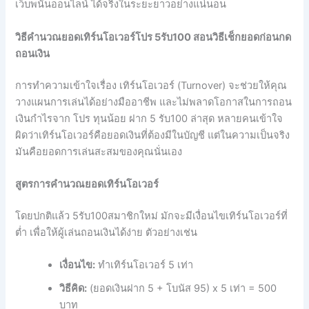
เว็บพนันออนไลน์ ได้จริงในระยะยาวอย่างแน่นอน
วิธีคำนวณยอดเทิร์นโอเวอร์โปร 5รับ100 สอนวิธีเช็กยอดก่อนกด
ถอนเงิน
การทำความเข้าใจเรื่อง เทิร์นโอเวอร์ (Turnover) จะช่วยให้คุณ
วางแผนการเล่นได้อย่างมืออาชีพ และไม่พลาดโอกาสในการถอน
เงินกำไรจาก โปร ทุนน้อย ฝาก 5 รับ100 ล่าสุด หลายคนเข้าใจ
ผิดว่าเทิร์นโอเวอร์คือยอดเงินที่ต้องมีในบัญชี แต่ในความเป็นจริง
มันคือยอดการเล่นสะสมของคุณนั่นเอง
สูตรการคำนวณยอดเทิร์นโอเวอร์
โดยปกติแล้ว 5รับ100สมาชิกใหม่ มักจะมีเงื่อนไขเทิร์นโอเวอร์ที่
ต่ำ เพื่อให้ผู้เล่นถอนเงินได้ง่าย ตัวอย่างเช่น
เงื่อนไข:
ทำเทิร์นโอเวอร์ 5 เท่า
วิธีคิด:
(ยอดเงินฝาก 5 + โบนัส 95) x 5 เท่า = 500
บาท