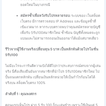
ยอดใหม่ในบางกรณี
สมัครซ้ำเพื่อหวังรับโปรหลายรอบ:
ระบบของ เว็บสล็อต
เว็บตรง มีการตรวจสอบ IP Address และข้อมูลซ้ำที่
เข้มงวดมาก หากระบบตรวจพบว่าคุณสมัครหลายบัญชี
เพื่อรับ 5รับ100สมาชิกใหม่ ซ้ำซ้อน บัญชีทั้งหมดจะถูก
แบนและไม่สามารถถอนเงินออกมาได้แม้แต่บาทเดียว
รีวิวจากผู้ใช้งานจริงเปลี่ยนทุน 5 บาท เป็นหลักพันด้วยโปรโมชั่น
5รับ100
ไม่มีอะไรจะการันตีความปังได้ดีไปกว่าประสบการณ์ตรงจากผู้เล่น
จริง นี่คือเสียงยืนยันจากสมาชิกที่นำโปร 5รับ100สมาชิกใหม่ ไป
ปั้นจนแตกหลักพัน เปลี่ยนเงินหลักหน่วยให้เป็นกำไรก้อนโตได้
จริงบน สล็อตเว็บตรง 100%
ลำดับที่ 1 : คุณพงศกร
ตอนแรกเห็นโปร ฝาก 5 รับ 100 ก็กะเล่นขำๆ เพราะใช้เงินแค่ 5