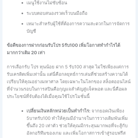
เมนูใช้งานไม่ซับซ้อน
ระบบตอบสนองรวดเร็วบนมือถือ
เหมาะสำหรับผู้ใช้ที่ต้องการความสะดวกในการจัดการ
บัญชี
ข้อดีของการฝากก่อนรับโปร 5รับ100 เพิ่มโอกาสทำกำไรได้
มากกว่าเดิม 20 เท่า
การเลือกรับ โปร ทุนน้อย ฝาก 5 รับ100 ล่าสุด ไม่ใช่เพียงแค่การ
รับเครดิตเพิ่มเท่านั้น แต่นี่คือกลยุทธ์การเล่นที่ช่วยสร้างความได้
เปรียบให้คุณอย่างมหาศาล โดยเฉพาะในโลกของ สล็อตออนไลน์
ที่จำนวนรอบในการสปินคือกุญแจสำคัญสู่แจ็คพอต และนี่คือผล
ประโยชน์ที่จับต้องได้เมื่อคุณใช้โปรโมชั่นนี้
เปลี่ยนเงินหลักหน่วยเป็นทำกำไร:
จากยอดเงินเพียง
5บาทรับ100 ทำให้คุณมีอำนาจในการวางเดิมพันเพิ่ม
ขึ้นถึง 20 เท่าตัว ช่วยให้คุณมีกระสุนมากพอที่จะสู้กับ
อัลกอริทึมของเกม และเพิ่มโอกาสการเข้าสู่รอบฟรีส