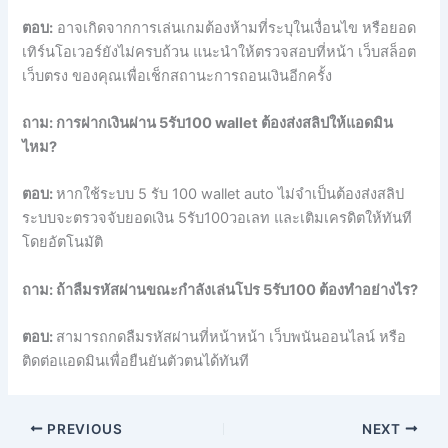
ตอบ:
อาจเกิดจากการเล่นเกมต้องห้ามที่ระบุในเงื่อนไข หรือยอด
เทิร์นโอเวอร์ยังไม่ครบถ้วน แนะนำให้ตรวจสอบที่หน้า เว็บสล็อต
เว็บตรง ของคุณเพื่อเช็กสถานะการถอนเงินอีกครั้ง
ถาม: การฝากเงินผ่าน 5รับ100 wallet ต้องส่งสลิปให้แอดมิน
ไหม?
ตอบ:
หากใช้ระบบ 5 รับ 100 wallet auto ไม่จำเป็นต้องส่งสลิป
ระบบจะตรวจจับยอดเงิน 5รับ100วอเลท และเติมเครดิตให้ทันที
โดยอัตโนมัติ
ถาม: ถ้าลืมรหัสผ่านขณะกำลังเล่นโปร 5รับ100 ต้องทำอย่างไร?
ตอบ:
สามารถกดลืมรหัสผ่านที่หน้าหน้า เว็บพนันออนไลน์ หรือ
ติดต่อแอดมินเพื่อยืนยันตัวตนได้ทันที
PREVIOUS
NEXT