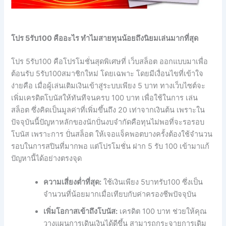
โปร 5รับ100 คืออะไร ทำไมสายทุนน้อยถึงนิยมเล่นมากที่สุด
โปร 5รับ100 คือโปรโมชั่นสุดพิเศษที่ เว็บสล็อต ออกแบบมาเพื่อ
ต้อนรับ 5รับ100สมาชิกใหม่ โดยเฉพาะ โดยมีเงื่อนไขที่เข้าใจ
ง่ายคือ เมื่อผู้เล่นเติมเงินเข้าสู่ระบบเพียง 5 บาท ทางเว็บไซต์จะ
เพิ่มเครดิตโบนัสให้ทันทีจนครบ 100 บาท เพื่อใช้ในการ เล่น
สล็อต ซึ่งคิดเป็นมูลค่าที่เพิ่มขึ้นถึง 20 เท่าจากเงินต้น เพราะใน
ปัจจุบันนี้ปัญหาหลักของนักปั่นงบจำกัดคือทุนไม่พอที่จะรอรอบ
โบนัส เพราะการ ปั่นสล็อต ให้เจอแจ็คพอตบางครั้งต้องใช้จำนวน
รอบในการสปินที่มากพอ แต่โปรโมชั่น ฝาก 5 รับ 100 เข้ามาแก้
ปัญหานี้ได้อย่างตรงจุด
ความเสี่ยงต่ำที่สุด:
ใช้เงินเพียง 5บาทรับ100 ซึ่งเป็น
จำนวนที่น้อยมากเมื่อเทียบกับค่าครองชีพปัจจุบัน
เพิ่มโอกาสเข้าถึงโบนัส:
เครดิต 100 บาท ช่วยให้คุณ
วางแผนการเดินเงินได้ดีขึ้น สามารถกระจายการเดิม